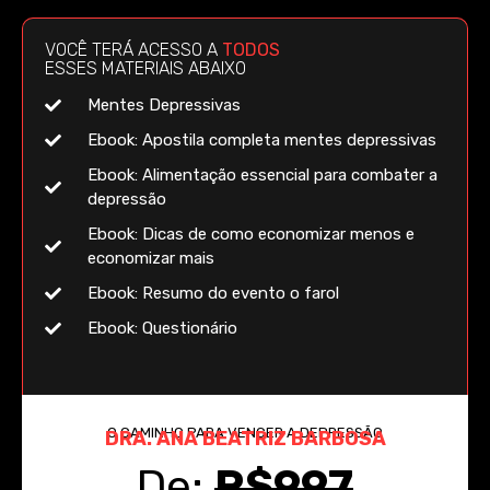
VOCÊ TERÁ ACESSO A
TODOS
ESSES MATERIAIS ABAIXO
Mentes Depressivas
Ebook: Apostila completa mentes depressivas
Ebook: Alimentação essencial para combater a
depressão
Ebook: Dicas de como economizar menos e
economizar mais
Ebook: Resumo do evento o farol
Ebook: Questionário
O CAMINHO PARA VENCER A DEPRESSÃO
DRA. ANA BEATRIZ BARBOSA
De:
R$997