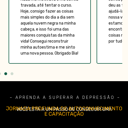
travada, até tentar o curso.
deu as fe
Hoje, consigo fazer as coisas
ajudá-la d
mais simples do dia a dia sem
nossa vida 
aquela nuvem negra na minha
estamos a
cabeça, e isso foi uma das
encontrar 
maiores conquistas da minha
coisas no
vida! Consegui reconstruir
por tudo 
minha autoestima e me sinto
uma nova pessoa. Obrigado Bia!
– APRENDA A SUPERAR A DEPRESSÃO –
JORNADA PROFUNDA DE AUTOCONHECIMENTO
VOCÊ ESTÁ A UM PASSO DE CONSEGUIR UMA
E CAPACITAÇÃO