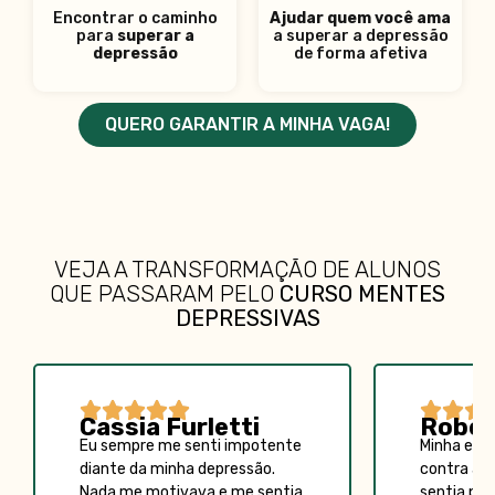
Encontrar o caminho
Ajudar quem você ama
para
superar a
a superar a depressão
depressão
de forma afetiva
QUERO GARANTIR A MINHA VAGA!
VEJA A TRANSFORMAÇÃO DE ALUNOS
QUE PASSARAM PELO
CURSO MENTES
DEPRESSIVAS








Cassia Furletti
Rober
Eu sempre me senti impotente
Minha esp
diante da minha depressão.
contra a 
Nada me motivava e me sentia
sentia per