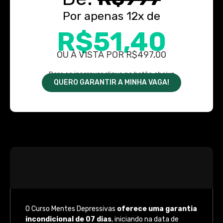
Por apenas 12x de
R$51,40
OU À VISTA POR R$497,00
Para se inscrever clique no botão abaixo
QUERO GARANTIR A MINHA VAGA!
O Curso Mentes Depressivas
oferece uma garantia
incondicional de 07 dias
, iniciando na data de